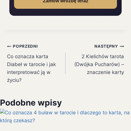
Zamów wróżbę teraz
Nawigacja
POPRZEDNI
NASTĘPNY
Co oznacza karta
2 Kielichów tarota
wpisu
Diabeł w tarocie i jak
(Dwójka Pucharów) –
interpretować ją w
znaczenie karty
życiu?
Podobne wpisy