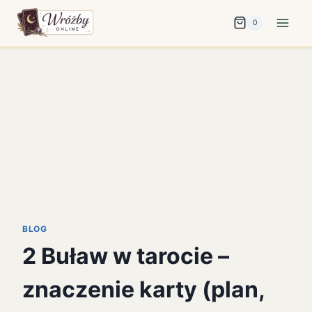
Przejdź
0
do
treści
BLOG
2 Buław w tarocie –
znaczenie karty (plan,