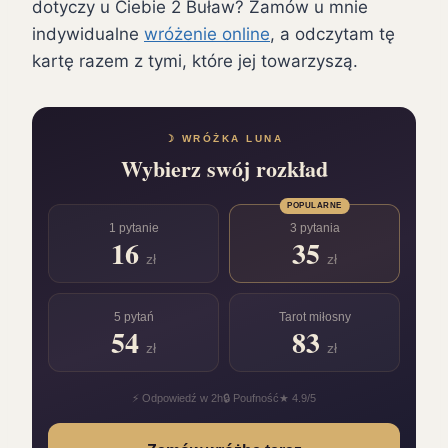
dotyczy u Ciebie 2 Buław? Zamów u mnie
indywidualne
wróżenie online
, a odczytam tę
kartę razem z tymi, które jej towarzyszą.
☽ WRÓŻKA LUNA
Wybierz swój rozkład
POPULARNE
1 pytanie
3 pytania
16
35
zł
zł
5 pytań
Tarot miłosny
54
83
zł
zł
⚡ Odpowiedź w 2h
🔒 Poufność
★ 4.9/5