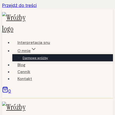
Przejdź do treści
Interpretacja snu
O mnie
Darmowe wróżby
Blog
Cennik
Kontakt
0