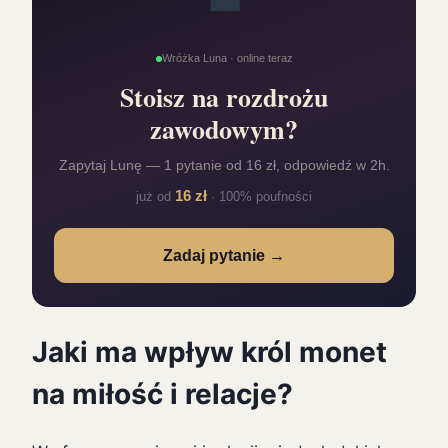
Wróżka Luna · online teraz
Stoisz na rozdrożu
zawodowym?
Zapytaj Lunę — 1 pytanie od 16 zł, odpowiedź w 2h.
16 zł
już od
· 100% poufności
Zadaj pytanie →
Jaki ma wpływ król monet
na miłość i relacje?