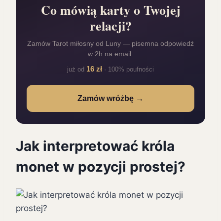
Co mówią karty o Twojej
relacji?
Zamów Tarot miłosny od Luny — pisemna odpowiedź
w 2h na email.
16 zł
już od
· 100% poufności
Zamów wróżbę →
Jak interpretować króla
monet w pozycji prostej?