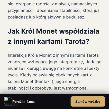
się, czerpanie radości z małych, namacalnych
przyjemności i docenianie stabilności, którą już
posiadasz lub którą aktywnie budujesz.
Jak Król Monet współdziała
z innymi kartami Tarota?
Interakcja Króla Monet z innymi kartami Tarota
znacząco wzbogaca jego interpretację, dodając
niuanse i kierując uwagę na konkretne aspekty
życia. Kiedy pojawia się obok innych kart z
koloru Monet (Pentakli), jego energia
stabilności i dobrobytu jest wzmocniona,
wskazując na bardzo silne fundamenty
Wróżka Luna
finansowe lub materialne, często związane z
Zamów wróżbę
nieruchomościami czy długoterminowymi