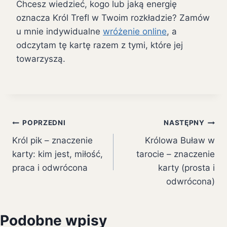
Chcesz wiedzieć, kogo lub jaką energię
oznacza Król Trefl w Twoim rozkładzie? Zamów
u mnie indywidualne
wróżenie online
, a
odczytam tę kartę razem z tymi, które jej
towarzyszą.
Nawigacja
POPRZEDNI
NASTĘPNY
Król pik – znaczenie
Królowa Buław w
wpisu
karty: kim jest, miłość,
tarocie – znaczenie
praca i odwrócona
karty (prosta i
odwrócona)
Podobne wpisy