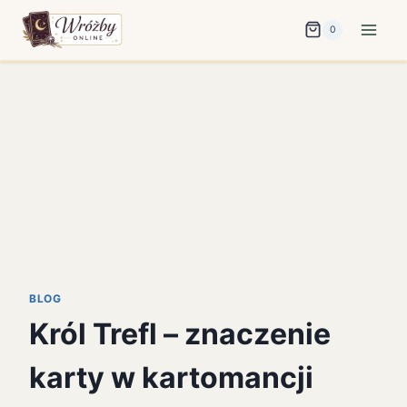
Przejdź
0
do
treści
BLOG
Król Trefl – znaczenie
karty w kartomancji