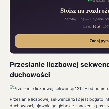
Wróżka Luna · on
Stoisz na rozdro
Zapytaj Lunę — 1 pytanie od
16 zł
już od
· 100
Zadaj pyt
Przesłanie liczbowej sekwenc
duchowości
Przesłanie liczbowej sekwencji 1212 jest bogato i
duchowości, ujawniając głębokie znaczenia poszcz