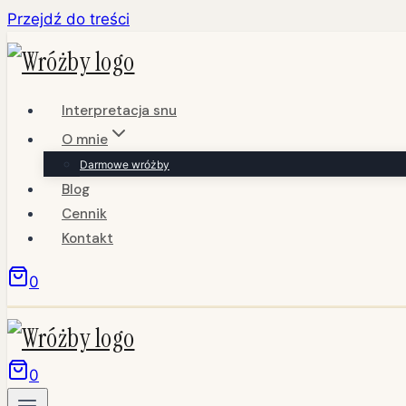
Przejdź do treści
Interpretacja snu
O mnie
Darmowe wróżby
Blog
Cennik
Kontakt
0
0