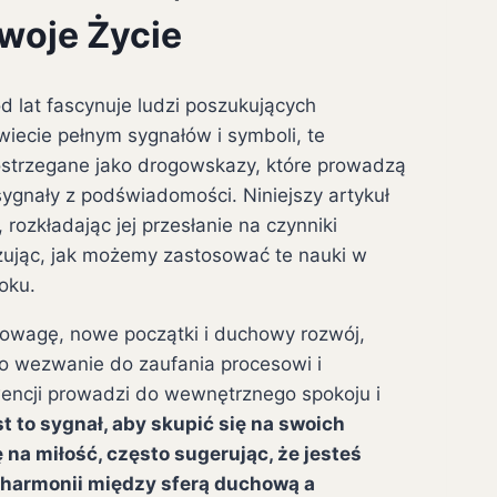
Twoje Życie
 od lat fascynuje ludzi poszukujących
iecie pełnym sygnałów i symboli, te
ostrzegane jako drogowskazy, które prowadzą
 sygnały z podświadomości. Niniejszy artykuł
rozkładając jej przesłanie na czynniki
zując, jak możemy zastosować te nauki w
oku.
nowagę, nowe początki i duchowy rozwój,
To wezwanie do zaufania procesowi i
ncji prowadzi do wewnętrznego spokoju i
t to sygnał, aby skupić się na swoich
 na miłość, często sugerując, że jesteś
a harmonii między sferą duchową a