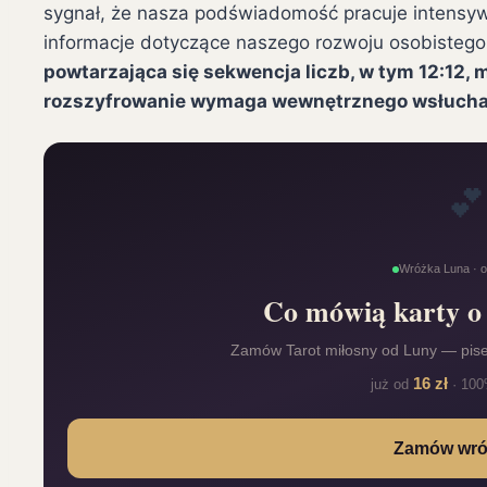
sygnał, że nasza podświadomość pracuje intensyw
informacje dotyczące naszego rozwoju osobiste
powtarzająca się sekwencja liczb, w tym 12:12, 
rozszyfrowanie wymaga wewnętrznego wsłuchani
💕
Wróżka Luna · on
Co mówią karty o 
Zamów Tarot miłosny od Luny — pis
16 zł
już od
· 100
Zamów wr