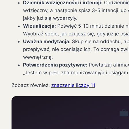
Dziennik wdzięczności i intencji:
Codziennie 
wdzięczny, a następnie spisz 3-5 intencji lub 
jakby już się wydarzyły.
Wizualizacja:
Poświęć 5-10 minut dziennie n
Wyobraź sobie, jak czujesz się, gdy już je osi
Uważna medytacja:
Skup się na oddechu, a
przepływać, nie oceniając ich. To pomaga z
wewnętrzną.
Potwierdzenia pozytywne:
Powtarzaj afirmac
„Jestem w pełni zharmonizowany/a i osiągam s
Zobacz również:
znaczenie liczby 11
💼