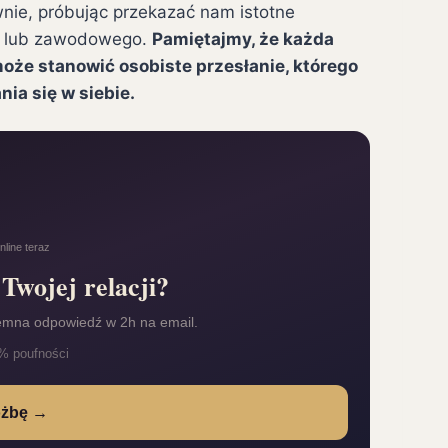
nie, próbując przekazać nam istotne
go lub zawodowego.
Pamiętajmy, że każda
może stanowić osobiste przesłanie, którego
a się w siebie.
line teraz
Twojej relacji?
emna odpowiedź w 2h na email.
% poufności
óżbę →