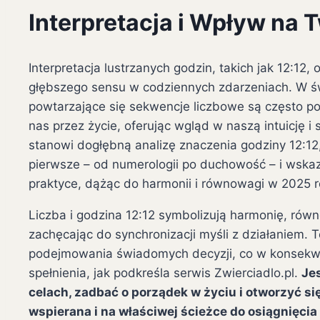
Interpretacja i Wpływ na 
Interpretacja lustrzanych godzin, takich jak 12:12,
głębszego sensu w codziennych zdarzeniach. W św
powtarzające się sekwencje liczbowe są często p
nas przez życie, oferując wgląd w naszą intuicję i
stanowi dogłębną analizę znaczenia godziny 12:12, 
pierwsze – od numerologii po duchowość – i wska
praktyce, dążąc do harmonii i równowagi w 2025 r
Liczba i godzina 12:12 symbolizują harmonię, rów
zachęcając do synchronizacji myśli z działaniem. 
podejmowania świadomych decyzji, co w konsekwe
spełnienia, jak podkreśla serwis Zwierciadlo.pl.
Jes
celach, zadbać o porządek w życiu i otworzyć się
wspierana i na właściwej ścieżce do osiągnięci