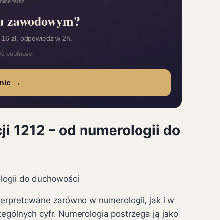
line teraz
żu zawodowym?
 16 zł, odpowiedź w 2h.
% poufności
anie →
ji 1212 – od numerologii do
nterpretowane zarówno w numerologii, jak i w
ególnych cyfr. Numerologia postrzega ją jako