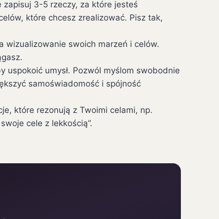
zapisuj 3-5 rzeczy, za które jesteś
celów, które chcesz zrealizować. Pisz tak,
a wizualizowanie swoich marzeń i celów.
ągasz.
by uspokoić umysł. Pozwól myślom swobodnie
większyć samoświadomość i spójność
je, które rezonują z Twoimi celami, np.
woje cele z lekkością”.