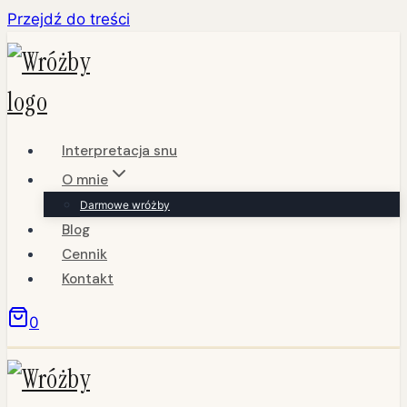
Przejdź do treści
Interpretacja snu
O mnie
Darmowe wróżby
Blog
Cennik
Kontakt
0