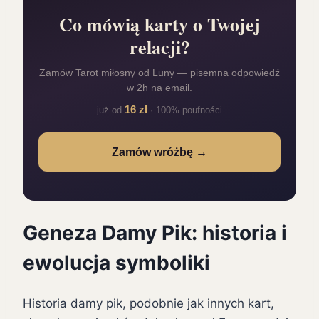
Co mówią karty o Twojej
relacji?
Zamów Tarot miłosny od Luny — pisemna odpowiedź
w 2h na email.
16 zł
już od
· 100% poufności
Zamów wróżbę →
Geneza Damy Pik: historia i
ewolucja symboliki
Historia damy pik, podobnie jak innych kart,