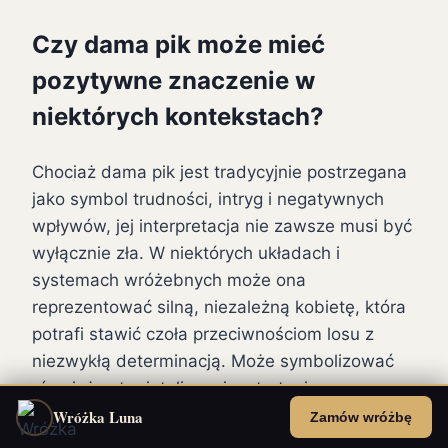
Czy dama pik może mieć
pozytywne znaczenie w
niektórych kontekstach?
Chociaż dama pik jest tradycyjnie postrzegana
jako symbol trudności, intryg i negatywnych
wpływów, jej interpretacja nie zawsze musi być
wyłącznie zła. W niektórych układach i
systemach wróżebnych może ona
reprezentować silną, niezależną kobietę, która
potrafi stawić czoła przeciwnościom losu z
niezwykłą determinacją. Może symbolizować
również ostrą inteligencję, strategiczne
myślenie i zdolność do podejmowania
Wróżka Luna
Zamów wróżbę
trudnych, ale koniecznych decyzji, zwłaszcza