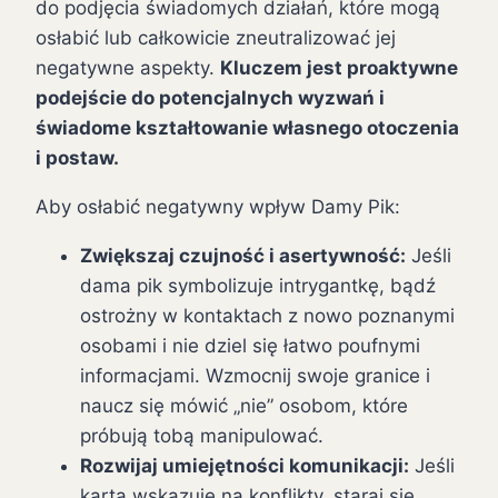
do podjęcia świadomych działań, które mogą
osłabić lub całkowicie zneutralizować jej
negatywne aspekty.
Kluczem jest proaktywne
podejście do potencjalnych wyzwań i
świadome kształtowanie własnego otoczenia
i postaw.
Aby osłabić negatywny wpływ Damy Pik:
Zwiększaj czujność i asertywność:
Jeśli
dama pik symbolizuje intrygantkę, bądź
ostrożny w kontaktach z nowo poznanymi
osobami i nie dziel się łatwo poufnymi
informacjami. Wzmocnij swoje granice i
naucz się mówić „nie” osobom, które
próbują tobą manipulować.
Rozwijaj umiejętności komunikacji:
Jeśli
karta wskazuje na konflikty, staraj się