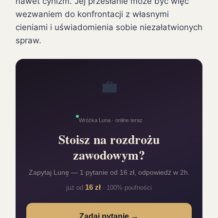
nawet cynizm. Jej przesłanie może być więc
wezwaniem do konfrontacji z własnymi
cieniami i uświadomienia sobie niezałatwionych
spraw.
💼
Wróżka Luna · online teraz
Stoisz na rozdrożu
zawodowym?
Zapytaj Lunę — 1 pytanie od 16 zł, odpowiedź w 2h.
16 zł
już od
· 100% poufności
Zadaj pytanie →