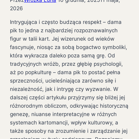
Przez
Wróżka Luna
10 grudnia, 2025
11 maja,
2026
Intrygująca i często budząca respekt – dama
pik to jedna z najbardziej rozpoznawalnych
figur w talii kart. Jej wizerunek od wieków
fascynuje, niosąc za sobą bogactwo symboliki,
która wykracza daleko poza samą grę. Od
tradycyjnych wróżb, przez głębię psychologii,
aż po popkulturę – dama pik to postać pełna
sprzeczności, ucieleśniająca zarówno siłę i
niezależność, jak i intrygę czy wyzwanie. W
dalszej części artykułu przyjrzymy się bliżej jej
różnorodnym obliczom, odkrywając historyczną
genezę, niuanse interpretacyjne w różnych
systemach kartomancji, wpływ kulturowy, a
także sposoby na zrozumienie i zarządzanie jej