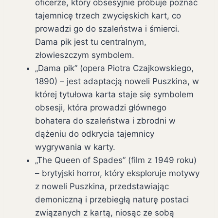
oficerze, który obsesyjnie próbuje poznać
tajemnicę trzech zwycięskich kart, co
prowadzi go do szaleństwa i śmierci.
Dama pik jest tu centralnym,
złowieszczym symbolem.
„Dama pik” (opera Piotra Czajkowskiego,
1890) – jest adaptacją noweli Puszkina, w
której tytułowa karta staje się symbolem
obsesji, która prowadzi głównego
bohatera do szaleństwa i zbrodni w
dążeniu do odkrycia tajemnicy
wygrywania w karty.
„The Queen of Spades” (film z 1949 roku)
– brytyjski horror, który eksploruje motywy
z noweli Puszkina, przedstawiając
demoniczną i przebiegłą naturę postaci
związanych z kartą, niosąc ze sobą