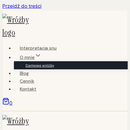
Przejdź do treści
Interpretacja snu
O mnie
Darmowe wróżby
Blog
Cennik
Kontakt
0